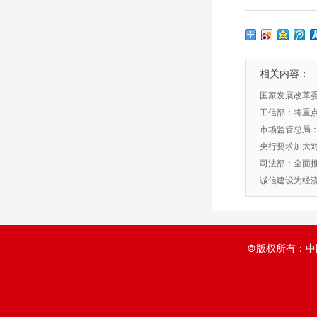
相关内容：
​国家发展改革
信息报告标准(2
工信部：将重
企业款项
市场监管总局：
监管
央行要求加大
司法部：全面推
制度建设
诚信建设为经
©版权所有：中