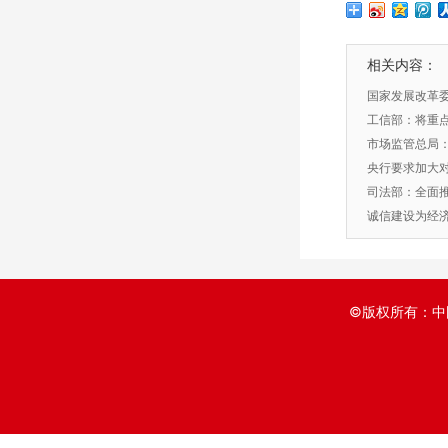
相关内容：
​国家发展改革
信息报告标准(2
工信部：将重
企业款项
市场监管总局：
监管
央行要求加大
司法部：全面推
制度建设
诚信建设为经
©版权所有：中