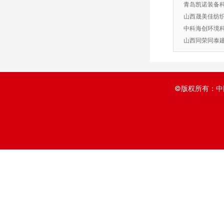
青岛凯诺装备
山西晟美佳纺
中科海创环境
山西同荣同泰
©版权所有：中