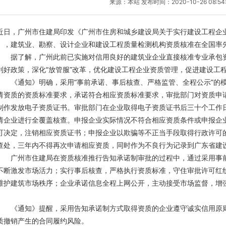
来源：本站 发布时间：2020-10-26 08:54
近日，广州市住建局印发《广州市住房和城乡建设局关于实行建设工程企
），建筑业、勘察、设计企业和建设工程质量检测机构资质核准在全国率
据了解，广州此前已实施对信用良好的建筑业企业直接核准专业承包资
利好政策，深化“放管服”改革，优化建设工程企业资质管理，促进建设工
《通知》明确，采用“事前承诺、事后核查、严格监管、全程公示”的模
请资质的资质标准要求，承诺符合相应资质标准要求，审批部门对资质申
制作发放电子资质证书。审批部门在企业取得电子资质证书后三十个工作
请企业进行全覆盖核查。申报企业实际情况不符合相应资质条件或申报企
可决定，注销相应资质证书；申报企业以欺骗等不正当手段取得行政许可
查处，三年内不得再次申请相应资质，同时作为不良行为记录到广东省建
广州市住建局在资质核准推行告知承诺制审批的过程中，通过采用事前
不断激发市场活力；实行事后核查，严格执行资质标准，守住审批许可红
维护建筑市场秩序；企业承诺信息全程上网公开，主动接受市场监督，增
《通知》提醒，采用告知承诺制方式取得资质的企业遵守诚实信用原则
质撤销产生的合同履约风险。