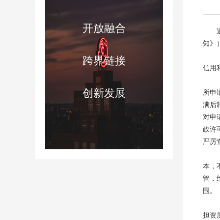
开放融合
知》
跨界链接
信用
创新发展
所申
满后
对申
政许
严厉
本，
管，
围。
担资