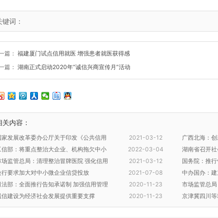
关键词：
一篇：
福建厦门试点信用就医 增强患者就医获得感
一篇：
湖南正式启动2020年“诚信兴商宣传月”活动
相关内容：
​国家发展改革委办公厅关于印发《公共信用
2021-03-12
广西北海：创
信息报告标准(2021年版)》的通知
工信部：将重点整治大企业、机构拖欠中小
2022-03-04
环境
湖南省召开社
企业款项
市场监管总局：清理整治冒牌医院 强化信用
2021-03-12
会议
国务院：推行
监管
央行要求加大对中小微企业信贷投放
2021-07-08
式
中办国办：建
司法部：全面推行告知承诺制 加强信用管理
2020-11-23
档案
市场监管总局
制度建设
诚信建设为经济社会发展提供重要支撑
2020-11-23
监管
京津冀四川等