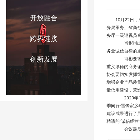
开放融合
10月22日
务局承办。省商
务厅一级巡视员
跨界链接
肖彬指出，
务业诚信自律的
创新发展
肖彬要求，
重义厚德的商务
协会要切实发挥
增强企业产品质
量信用建设，营
2020年
季同行·雷锋家
建设成果进行了
聘请的“诚信经营
会议最后，