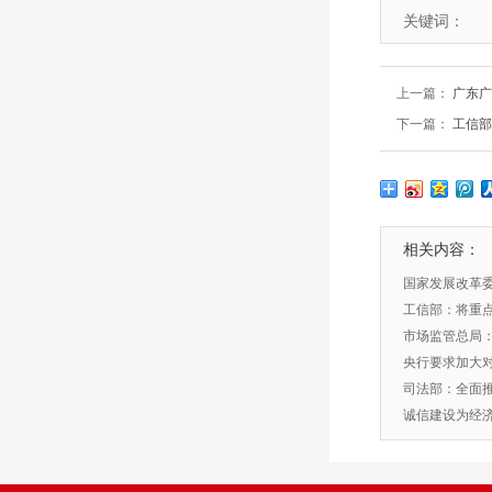
关键词：
上一篇：
广东广
下一篇：
工信部
相关内容：
​国家发展改革
信息报告标准(2
工信部：将重
企业款项
市场监管总局：
监管
央行要求加大
司法部：全面推
制度建设
诚信建设为经